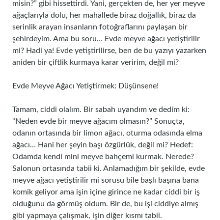
misin?” gibi hissettirdi. Yani, gerçekten de, her yer meyve
ağaçlarıyla dolu, her mahallede biraz doğallık, biraz da
serinlik arayan insanların fotoğraflarını paylaşan bir
şehirdeyim. Ama bu soru… Evde meyve ağacı yetiştirilir
mi? Hadi ya! Evde yetiştirilirse, ben de bu yazıyı yazarken
aniden bir çiftlik kurmaya karar veririm, değil mi?
Evde Meyve Ağacı Yetiştirmek: Düşünsene!
Tamam, ciddi olalım. Bir sabah uyandım ve dedim ki:
“Neden evde bir meyve ağacım olmasın?” Sonuçta,
odanın ortasında bir limon ağacı, oturma odasında elma
ağacı… Hani her şeyin başı özgürlük, değil mi? Hedef:
Odamda kendi mini meyve bahçemi kurmak. Nerede?
Salonun ortasında tabii ki. Anlamadığım bir şekilde, evde
meyve ağacı yetiştirilir mi sorusu bile başlı başına bana
komik geliyor ama işin içine girince ne kadar ciddi bir iş
olduğunu da görmüş oldum. Bir de, bu işi ciddiye almış
gibi yapmaya çalışmak, işin diğer kısmı tabii.