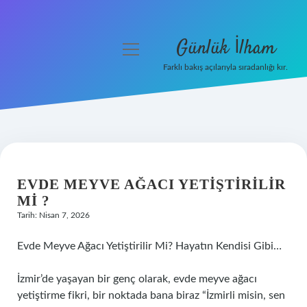
Günlük İlham
menüyü
aç
Farklı bakış açılarıyla sıradanlığı kır.
Anasayfa
Gizlilik Politikası
Yasal Uyarı
EVDE MEYVE AĞACI YETIŞTIRILIR
Hakkımızda
MI ?
Tarih: Nisan 7, 2026
Evde Meyve Ağacı Yetiştirilir Mi? Hayatın Kendisi Gibi…
İzmir’de yaşayan bir genç olarak, evde meyve ağacı
yetiştirme fikri, bir noktada bana biraz “İzmirli misin, sen