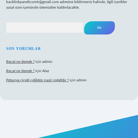
backlinkpanelicomtr@gmail.com
adresine bildirmeniz halinde, ilgili içerikler
yasal süre içerisinde sitemizden kaldırılacaktır.
Arama
SON YORUMLAR
Recat ne demek ?
için
admin
Recat ne demek ?
için
Alaz
Petunya çiçeği çelikten nasıl çoğaltılır ?
için
admin
ş