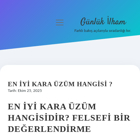
Günlük İlham
menüyü
aç
Farklı bakış açılarıyla sıradanlığı kır.
Anasayfa
Gizlilik Politikası
Yasal Uyarı
EN IYI KARA ÜZÜM HANGISI ?
Hakkımızda
Tarih: Ekim 25, 2025
EN İYI KARA ÜZÜM
HANGISIDIR? FELSEFI BIR
DEĞERLENDIRME