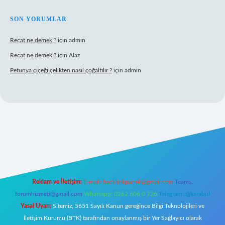
SON YORUMLAR
Recat ne demek ?
için
admin
Recat ne demek ?
için
Alaz
Petunya çiçeği çelikten nasıl çoğaltılır ?
için
admin
Reklam ve İletişim:
E-mail:
backlinkpaneli@gmail.com
Teams:
forumhizmeti@gmail.com
Whatsapp: 0262 606 0 726
Telegram: @karabul
Yasal Uyarı:
Sitemiz, 5651 Sayılı Kanun gereğince Bilgi Teknolojileri ve
İletişim Kurumu (BTK) tarafından onaylanmış bir Yer Sağlayıcı olarak