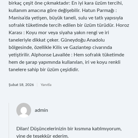
birkaç çeşit öne çıkmaktadır: En iyi kara üzüm tercihi,
kullanım amacına göre değişebilir. Hatun Parmağı :
Manisa’da yetişen, büyük taneli, sulu ve tatlı yapısıyla
sofralık tüketimde tercih edilen bir üzüm türüdür. Horoz
Karası : Koyu mor veya siyaha yakın rengi ve iri
taneleriyle dikkat çeker. Güneydoğu Anadolu
bölgesinde, özellikle Kilis ve Gaziantep civarında
yetiştirilir. Alphonse Lavallée : Hem sofralık tüketimde
hem de şarap yapımında kullanılan, iri ve koyu renkli
tanelere sahip bir üzüm çeşididir.
Şubat 18, 2026
Yanıtla
admin
Dilan! Düşüncelerinizin bir kısmına katılmıyorum,
yine de
teşekkür ederim
.