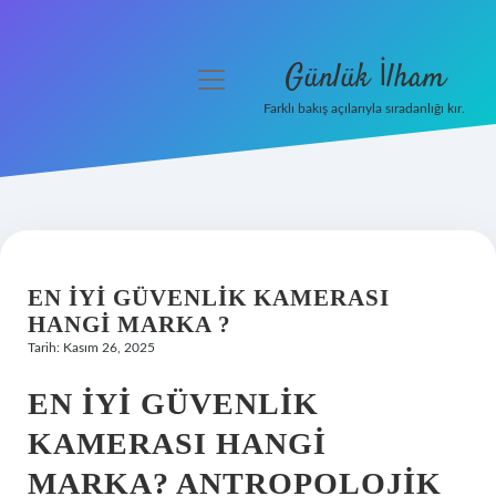
Günlük İlham
menüyü
aç
Farklı bakış açılarıyla sıradanlığı kır.
Anasayfa
Gizlilik Politikası
Yasal Uyarı
EN IYI GÜVENLIK KAMERASI
Hakkımızda
HANGI MARKA ?
Tarih: Kasım 26, 2025
EN İYI GÜVENLIK
KAMERASI HANGI
MARKA? ANTROPOLOJIK