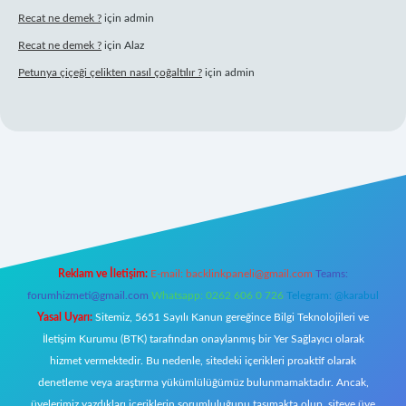
Recat ne demek ?
için
admin
Recat ne demek ?
için
Alaz
Petunya çiçeği çelikten nasıl çoğaltılır ?
için
admin
operabet giriş
Reklam ve İletişim:
E-mail:
backlinkpaneli@gmail.com
Teams:
forumhizmeti@gmail.com
Whatsapp: 0262 606 0 726
Telegram: @karabul
Yasal Uyarı:
Sitemiz, 5651 Sayılı Kanun gereğince Bilgi Teknolojileri ve
İletişim Kurumu (BTK) tarafından onaylanmış bir Yer Sağlayıcı olarak
hizmet vermektedir. Bu nedenle, sitedeki içerikleri proaktif olarak
denetleme veya araştırma yükümlülüğümüz bulunmamaktadır. Ancak,
üyelerimiz yazdıkları içeriklerin sorumluluğunu taşımakta olup, siteye üye