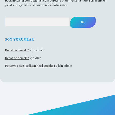
backlinkpanelicomtr@gmail.com
adresine bildirmeniz halinde, ilgili içerikler
yasal süre içerisinde sitemizden kaldırılacaktır.
Arama
SON YORUMLAR
Recat ne demek ?
için
admin
Recat ne demek ?
için
Alaz
Petunya çiçeği çelikten nasıl çoğaltılır ?
için
admin
rabet giriş