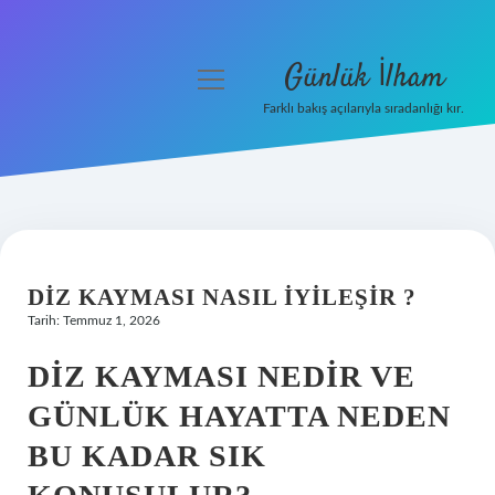
Günlük İlham
menüyü
aç
Farklı bakış açılarıyla sıradanlığı kır.
Anasayfa
Gizlilik Politikası
Yasal Uyarı
DIZ KAYMASI NASIL IYILEŞIR ?
Hakkımızda
Tarih: Temmuz 1, 2026
DIZ KAYMASI NEDIR VE
GÜNLÜK HAYATTA NEDEN
BU KADAR SIK