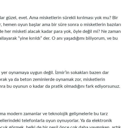
ar güzel, evet. Ama misketlerin sürekli kırılması yok mu? Bir
ır, hemen oyun başlar ama bir süre sonra o misketlerin bazıları
 de her misketi alacak kadar para yok, öyle değil mi? Ne zaman
allayarak “yine kırıldı” der. O anı yaşadığımı biliyorum, ve bu
yer oynamaya uygun değil. İzmir’in sokakları bazen dar
 toprak ya da beton zeminlerde oynamak zor, misketlerin
onra bu oyunun o kadar da pratik olmadığını fark ediyorsunuz.
 ama modern zamanlar ve teknolojik gelişmelerle bu tarz
ellerindeki telefonlarla oyun oynuyorlar. Ya da elektronik
ocuk görmek, belki de bir nesil önce çok daha yaygınken, artık