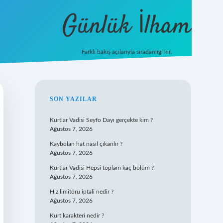
Günlük İlham
Farklı bakış açılarıyla sıradanlığı kır.
grandoperabet giriş
SIDEBAR
SON YAZILAR
Kurtlar Vadisi Seyfo Dayı gerçekte kim ?
Ağustos 7, 2026
Kaybolan hat nasıl çıkarılır ?
Ağustos 7, 2026
Kurtlar Vadisi Hepsi toplam kaç bölüm ?
Ağustos 7, 2026
Hız limitörü iptali nedir ?
Ağustos 7, 2026
Kurt karakteri nedir ?