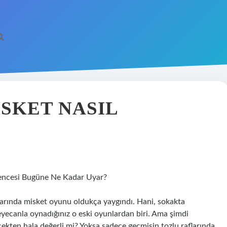
SKET NASIL
encesi Bugüne Ne Kadar Uyar?
arında misket oyunu oldukça yaygındı. Hani, sokakta
heyecanla oynadığınız o eski oyunlardan biri. Ama şimdi
en hala değerli mi? Yoksa sadece geçmişin tozlu raflarında