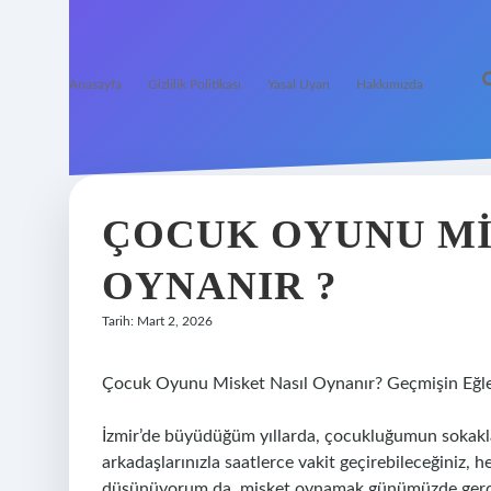
Anasayfa
Gizlilik Politikası
Yasal Uyarı
Hakkımızda
ÇOCUK OYUNU MI
OYNANIR ?
Tarih: Mart 2, 2026
Çocuk Oyunu Misket Nasıl Oynanır? Geçmişin Eğl
İzmir’de büyüdüğüm yıllarda, çocukluğumun sokakl
arkadaşlarınızla saatlerce vakit geçirebileceğiniz, 
düşünüyorum da, misket oynamak günümüzde gerçekt