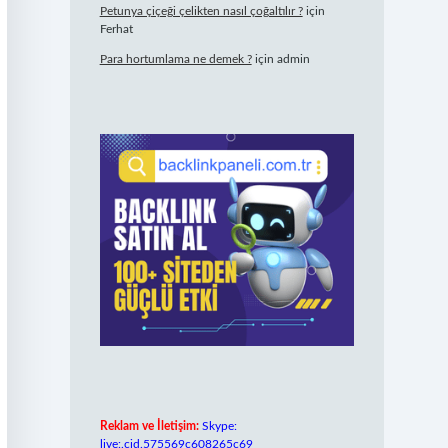
Petunya çiçeği çelikten nasıl çoğaltılır ?
için
Ferhat
Para hortumlama ne demek ?
için
admin
Reklam ve İletişim:
Skype:
live:.cid.575569c608265c69