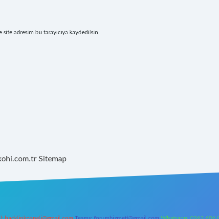
site adresim bu tarayıcıya kaydedilsin.
kohi.com.tr
Sitemap
l:
backlinkpaneli@gmail.com
Teams:
forumhizmeti@gmail.com
Whatsapp: 0262 606 