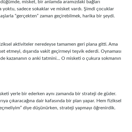
ndüğümde, misket, bir anlamda aramızdaki bağları
a yoktu, sadece sokaklar ve misket vardı. Şimdi çocuklar
aşlarla “gerçekten” zaman geçirebilmek, harika bir şeydi.
ziksel aktiviteler neredeyse tamamen geri plana gitti. Ama
ket etmeyi, dışarıda vakit geçirmeyi teşvik ederdi. Oynaması
ir de kazananın o anki tatmini… O misketi o çukura sokmanın
keti yerle bir ederken aynı zamanda bir strateji de güder.
arıya çıkaracağına dair kafasında bir plan yapar. Hem fiziksel
eçmeliyim” diye düşünürken, strateji yapmayı öğrenirdik.