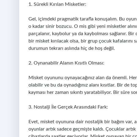
1. Sürekli Kırılan Misketler:
Gel, içimdeki pragmatik tarafla konuşalım. Bu oyunl
o kadar sinir bozucu. O mis gibi yeni misketler alın
parçalanır, kaybolur ya da kaybolması sağlanır. Bir
bir misket kırılacak olsa, bir grup çocuk kafalarını s
durumun tekrarı aslında hiç de hoş değil.
2. Oynanabilir Alanın Kısıtlı Olması:
Misket oyununu oynayacağınız alan da önemli. Her 
olabilir ve bu da oynadığınız alanı kısıtlar. Bir de
kayması her zaman sıkıntı yaratabiliyor. Bir süre s
3. Nostalji İle Gerçek Arasındaki Fark:
Evet, misket oyununa dair nostaljik bir bağım var,
oyunlar artık sadece geçmişte kaldı. Çocuklar artık 
cihazlarda saatler geçiyorlar. Misket oynayan bir ç