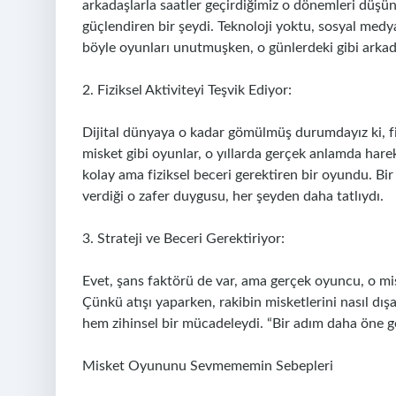
arkadaşlarla saatler geçirdiğimiz o dönemleri düşü
güçlendiren bir şeydi. Teknoloji yoktu, sosyal medy
böyle oyunları unutmuşken, o günlerdeki gibi arkad
2. Fiziksel Aktiviteyi Teşvik Ediyor:
Dijital dünyaya o kadar gömülmüş durumdayız ki, fi
misket gibi oyunlar, o yıllarda gerçek anlamda hare
kolay ama fiziksel beceri gerektiren bir oyundu. B
verdiği o zafer duygusu, her şeyden daha tatlıydı.
3. Strateji ve Beceri Gerektiriyor:
Evet, şans faktörü de var, ama gerçek oyuncu, o mis
Çünkü atışı yaparken, rakibin misketlerini nasıl dış
hem zihinsel bir mücadeleydi. “Bir adım daha öne g
Misket Oyununu Sevmememin Sebepleri