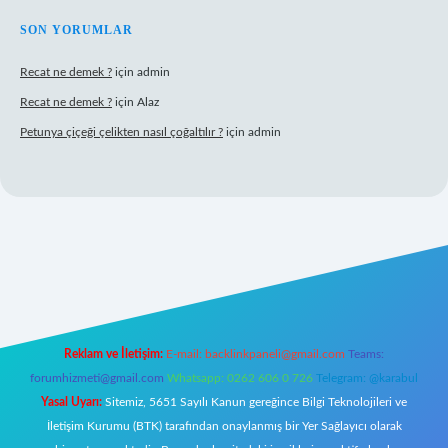
SON YORUMLAR
Recat ne demek ?
için
admin
Recat ne demek ?
için
Alaz
Petunya çiçeği çelikten nasıl çoğaltılır ?
için
admin
ş
Reklam ve İletişim:
E-mail:
backlinkpaneli@gmail.com
Teams:
forumhizmeti@gmail.com
Whatsapp: 0262 606 0 726
Telegram: @karabul
Yasal Uyarı:
Sitemiz, 5651 Sayılı Kanun gereğince Bilgi Teknolojileri ve
İletişim Kurumu (BTK) tarafından onaylanmış bir Yer Sağlayıcı olarak