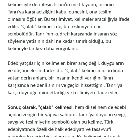
kelimesiyle derinleşir. İslam’ın mistik yönü, insanın
Tanrı’ya karşı acizliğini kabul etmesini, ona teslim
olmasını öğütler. Bu teslimiyet, kelimeler aracılığıyla ifade
edilir. “Çalab” kelimesi de, bu teslimiyetin bir
sembolüdür. Tanrı’nın kudreti karşısında insanın söz
söyleme yetisinin dahi ne kadar sınırlı olduğu, bu
kelimeyle bir kez daha vurgulanır.
Edebiyatçılar için kelimeler, birer araç değil, duyguların
ve düşüncelerin ifadesidir. “Çalab” kelimesinin ardında
yatan derin anlam, bir insanın kendi varlığını Tanrı
karşısında ne denli sınırlı ve geçici hissettiğini, Tanrı’ya
karşı duyduğu minnettarlığı ve teslimiyeti ifade eder.
Sonuç olarak, “çalab” kelimesi
, hem dilsel hem de edebi
açıdan zengin bir yapıya sahiptir. Tanrı’ya duyulan sevgi,
saygı ve teslimiyetin sembolü olan bu kelime, Türk
edebiyatında özellikle halk edebiyatı ve tasavvufi
metinlerde derin bir anlam taşır. Bu kelimeyi anlamak,