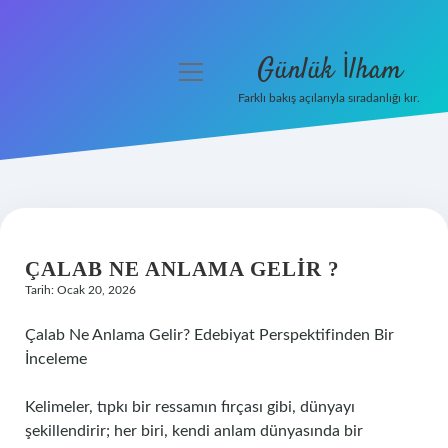
Günlük İlham
menüyü
aç
Farklı bakış açılarıyla sıradanlığı kır.
Anasayfa
Gizlilik Politikası
Yasal Uyarı
ÇALAB NE ANLAMA GELIR ?
Hakkımızda
Tarih: Ocak 20, 2026
Çalab Ne Anlama Gelir? Edebiyat Perspektifinden Bir
İnceleme
Kelimeler, tıpkı bir ressamın fırçası gibi, dünyayı
şekillendirir; her biri, kendi anlam dünyasında bir