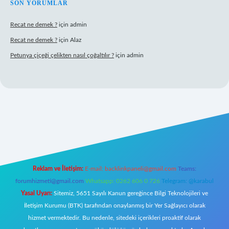
SON YORUMLAR
Recat ne demek ?
için
admin
Recat ne demek ?
için
Alaz
Petunya çiçeği çelikten nasıl çoğaltılır ?
için
admin
iriş
Reklam ve İletişim:
E-mail:
backlinkpaneli@gmail.com
Teams:
forumhizmeti@gmail.com
Whatsapp: 0262 606 0 726
Telegram: @karabul
Yasal Uyarı:
Sitemiz, 5651 Sayılı Kanun gereğince Bilgi Teknolojileri ve
İletişim Kurumu (BTK) tarafından onaylanmış bir Yer Sağlayıcı olarak
hizmet vermektedir. Bu nedenle, sitedeki içerikleri proaktif olarak