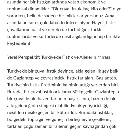
aslında her bir fıstığın ardında yatan ekonomik ve
toplumsal dinamikler. “Bir çuval fıstık kaç kilo eder?” diye
sorarken, belki de sadece bir miktar arıyorsunuz. Ama
aslında bu soru, çok daha derinlere iniyor. Haydi, fıstık
çuvallarının nasıl ve nerelerde tartıldığını, farklı
toplumlarda ve kültürlerde nasıl algılandığını hep birlikte
keşfedelim!
Yerel Perspektif: Türkiye’de Fıstık ve Ailelerin Mirası
Türkiye’de bir çuval fıstık deyince, akla gelen ilk şey belki
de Gaziantep ve çevresindeki fıstık tarlaları. Gaziantep,
Türkiye’nin fıstık üretiminin kalbinin attığı yerlerden biri.
Burada, bir çuval fıstık ortalama 50 kg gelir. Gaziantep’te
bir çuval fıstık, bazen tarlanın başarısının, bazen de bir
aile geleneğinin simgesi olabilir. Fıstık yetiştiriciliği,
nesilden nesile geçen bir kültürdür. Buradaki fıstıklar,
bölgedeki toprağın ve güneşin birleşimiyle şekillenir;
tarlalar, çoğu zaman bir ailenin geçim kaynağından çok