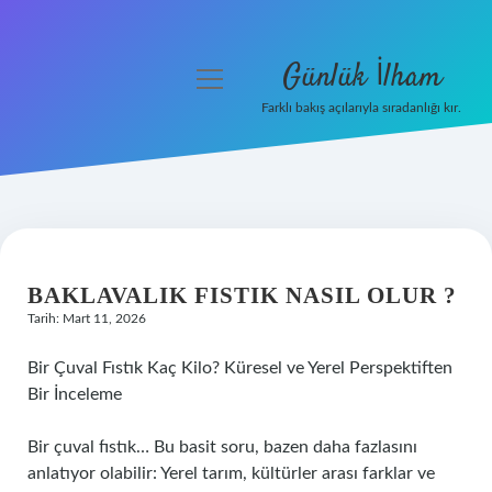
Günlük İlham
menüyü
aç
Farklı bakış açılarıyla sıradanlığı kır.
Anasayfa
Gizlilik Politikası
Yasal Uyarı
BAKLAVALIK FISTIK NASIL OLUR ?
Hakkımızda
Tarih: Mart 11, 2026
Bir Çuval Fıstık Kaç Kilo? Küresel ve Yerel Perspektiften
Bir İnceleme
Bir çuval fıstık… Bu basit soru, bazen daha fazlasını
anlatıyor olabilir: Yerel tarım, kültürler arası farklar ve