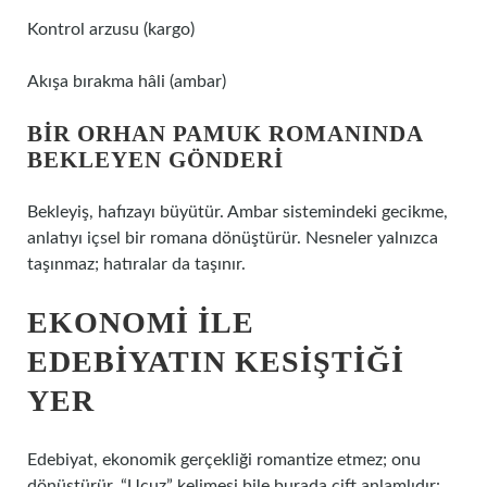
Kontrol arzusu (kargo)
Akışa bırakma hâli (ambar)
BIR ORHAN PAMUK ROMANINDA
BEKLEYEN GÖNDERI
Bekleyiş, hafızayı büyütür. Ambar sistemindeki gecikme,
anlatıyı içsel bir romana dönüştürür. Nesneler yalnızca
taşınmaz; hatıralar da taşınır.
EKONOMI ILE
EDEBIYATIN KESIŞTIĞI
YER
Edebiyat, ekonomik gerçekliği romantize etmez; onu
dönüştürür. “Ucuz” kelimesi bile burada çift anlamlıdır: