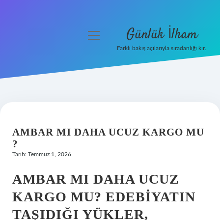
Günlük İlham
menüyü
aç
Farklı bakış açılarıyla sıradanlığı kır.
Anasayfa
Gizlilik Politikası
Yasal Uyarı
AMBAR MI DAHA UCUZ KARGO MU
Hakkımızda
?
Tarih: Temmuz 1, 2026
AMBAR MI DAHA UCUZ
KARGO MU? EDEBIYATIN
TAŞIDIĞI YÜKLER,