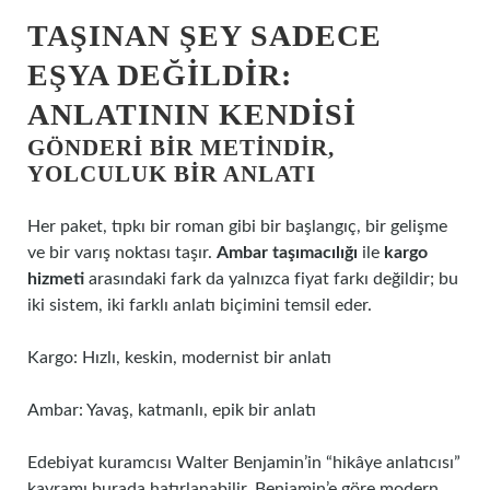
TAŞINAN ŞEY SADECE
EŞYA DEĞILDIR:
ANLATININ KENDISI
GÖNDERI BIR METINDIR,
YOLCULUK BIR ANLATI
Her paket, tıpkı bir roman gibi bir başlangıç, bir gelişme
ve bir varış noktası taşır.
Ambar taşımacılığı
ile
kargo
hizmeti
arasındaki fark da yalnızca fiyat farkı değildir; bu
iki sistem, iki farklı anlatı biçimini temsil eder.
Kargo: Hızlı, keskin, modernist bir anlatı
Ambar: Yavaş, katmanlı, epik bir anlatı
Edebiyat kuramcısı Walter Benjamin’in “hikâye anlatıcısı”
kavramı burada hatırlanabilir. Benjamin’e göre modern