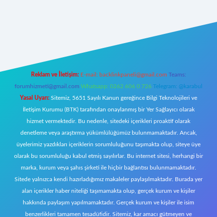
erabet giriş
Reklam ve İletişim:
E-mail:
backlinkpaneli@gmail.com
Teams:
forumhizmeti@gmail.com
Whatsapp: 0262 606 0 726
Telegram: @karabul
Yasal Uyarı:
Sitemiz, 5651 Sayılı Kanun gereğince Bilgi Teknolojileri ve
İletişim Kurumu (BTK) tarafından onaylanmış bir Yer Sağlayıcı olarak
hizmet vermektedir. Bu nedenle, sitedeki içerikleri proaktif olarak
denetleme veya araştırma yükümlülüğümüz bulunmamaktadır. Ancak,
üyelerimiz yazdıkları içeriklerin sorumluluğunu taşımakta olup, siteye üye
olarak bu sorumluluğu kabul etmiş sayılırlar. Bu internet sitesi, herhangi bir
marka, kurum veya şahıs şirketi ile hiçbir bağlantısı bulunmamaktadır.
Sitede yalnızca kendi hazırladığımız makaleler paylaşılmaktadır. Burada yer
alan içerikler haber niteliği taşımamakta olup, gerçek kurum ve kişiler
hakkında paylaşım yapılmamaktadır. Gerçek kurum ve kişiler ile isim
benzerlikleri tamamen tesadüfidir. Sitemiz, kar amacı gütmeyen ve