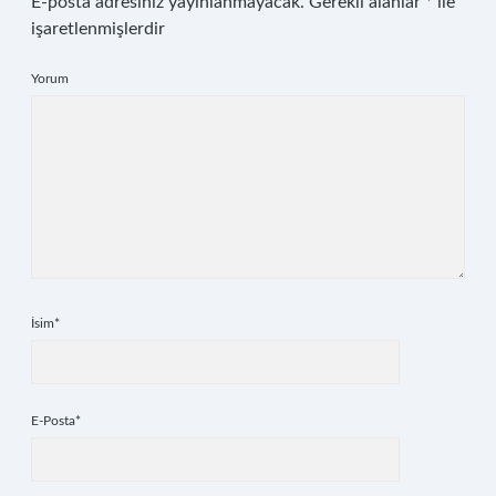
E-posta adresiniz yayınlanmayacak.
Gerekli alanlar
*
ile
işaretlenmişlerdir
Yorum
İsim*
E-Posta*