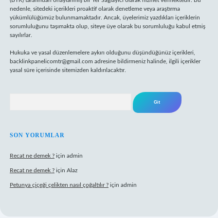
(BTK) tarafından onaylanmış bir Yer Sağlayıcı olarak hizmet vermektedir. Bu
nedenle, sitedeki içerikleri proaktif olarak denetleme veya araştırma
yükümlülüğümüz bulunmamaktadır. Ancak, üyelerimiz yazdıkları içeriklerin
sorumluluğunu taşımakta olup, siteye üye olarak bu sorumluluğu kabul etmiş
sayılırlar.
Hukuka ve yasal düzenlemelere aykırı olduğunu düşündüğünüz içerikleri,
backlinkpanelicomtr@gmail.com
adresine bildirmeniz halinde, ilgili içerikler
yasal süre içerisinde sitemizden kaldırılacaktır.
Arama
SON YORUMLAR
Recat ne demek ?
için
admin
Recat ne demek ?
için
Alaz
Petunya çiçeği çelikten nasıl çoğaltılır ?
için
admin