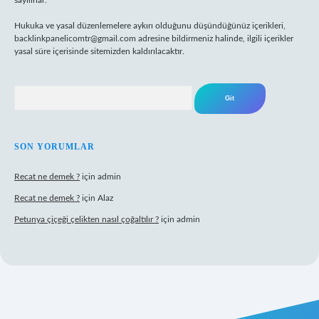
sayılırlar.
Hukuka ve yasal düzenlemelere aykırı olduğunu düşündüğünüz içerikleri,
backlinkpanelicomtr@gmail.com
adresine bildirmeniz halinde, ilgili içerikler
yasal süre içerisinde sitemizden kaldırılacaktır.
Arama
SON YORUMLAR
Recat ne demek ?
için
admin
Recat ne demek ?
için
Alaz
Petunya çiçeği çelikten nasıl çoğaltılır ?
için
admin
erabet giriş