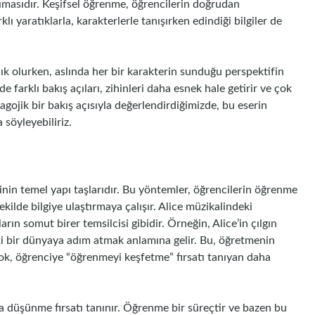
ımasıdır. Keşifsel öğrenme, öğrencilerin doğrudan
ı yaratıklarla, karakterlerle tanışırken edindiği bilgiler de
 olurken, aslında her bir karakterin sunduğu perspektifin
e farklı bakış açıları, zihinleri daha esnek hale getirir ve çok
gojik bir bakış açısıyla değerlendirdiğimizde, bu eserin
 söyleyebiliriz.
nin temel yapı taşlarıdır. Bu yöntemler, öğrencilerin öğrenme
ekilde bilgiye ulaştırmaya çalışır. Alice müzikalindeki
rın somut birer temsilcisi gibidir. Örneğin, Alice’in çılgın
ki bir dünyaya adım atmak anlamına gelir. Bu, öğretmenin
çok, öğrenciye “öğrenmeyi keşfetme” fırsatı tanıyan daha
 düşünme fırsatı tanınır. Öğrenme bir süreçtir ve bazen bu