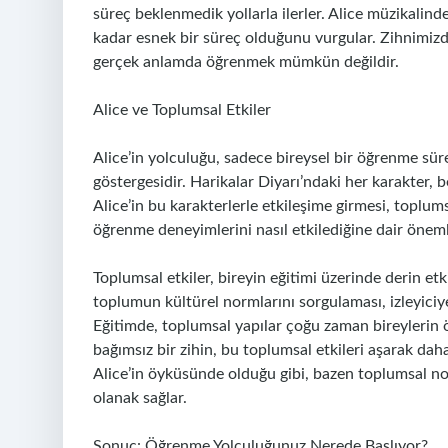
süreç beklenmedik yollarla ilerler. Alice müzikalinde
kadar esnek bir süreç olduğunu vurgular. Zihnimi
gerçek anlamda öğrenmek mümkün değildir.
Alice ve Toplumsal Etkiler
Alice’in yolculuğu, sadece bireysel bir öğrenme süre
göstergesidir. Harikalar Diyarı’ndaki her karakter, b
Alice’in bu karakterlerle etkileşime girmesi, toplums
öğrenme deneyimlerini nasıl etkilediğine dair önemli
Toplumsal etkiler, bireyin eğitimi üzerinde derin etk
toplumun kültürel normlarını sorgulaması, izleyiciye
Eğitimde, toplumsal yapılar çoğu zaman bireylerin 
bağımsız bir zihin, bu toplumsal etkileri aşarak dah
Alice’in öyküsünde olduğu gibi, bazen toplumsal no
olanak sağlar.
Sonuç: Öğrenme Yolculuğunuz Nerede Başlıyor?