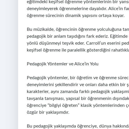
eğitimdeki keşifsel öğrenme yöntemlerinin bir yans
deneyimleyerek öğrenmelerine dayalıdır. Alice’in farkl
öğrenme sürecinin dinamik yapısını ortaya koyar.
Bu müzikalde, öğrencinin öğrenme yolculuğuna tanık
pedagojik bir anlam taşıdığını fark ederiz. Eğitimde d
yönlü düşünmeyi teşvik eder. Carroll’un eserini peda
keşifsel öğrenme ile paralellik gösterdiğini rahatlıkla
Pedagojik Yöntemler ve Alice’in Yolu
Pedagojik yöntemler, bir öğretim ve öğrenme süreci
deneyimlerini şekillendirir ve onları daha etkin bir ş
karakterler, aynı zamanda farklı pedagojik yaklaşımla
tavşanla tanışması, yapısal bir öğrenmenin dışında
öğrenciye “bilgiyi öğreten” klasik yöntemlerinden 
özgür bir yaklaşımdır.
Bu pedagojik yaklaşımda öğrenciye, dünya hakkında