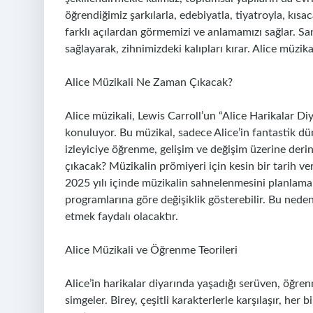
öğrendiğimiz şarkılarla, edebiyatla, tiyatroyla, kısa
farklı açılardan görmemizi ve anlamamızı sağlar. S
sağlayarak, zihnimizdeki kalıpları kırar. Alice müzik
Alice Müzikali Ne Zaman Çıkacak?
Alice müzikali, Lewis Carroll’un “Alice Harikalar D
konuluyor. Bu müzikal, sadece Alice’in fantastik d
izleyiciye öğrenme, gelişim ve değişim üzerine deri
çıkacak? Müzikalin prömiyeri için kesin bir tarih ve
2025 yılı içinde müzikalin sahnelenmesini planlamakt
programlarına göre değişiklik gösterebilir. Bu nedenl
etmek faydalı olacaktır.
Alice Müzikali ve Öğrenme Teorileri
Alice’in harikalar diyarında yaşadığı serüven, öğr
simgeler. Birey, çeşitli karakterlerle karşılaşır, her b