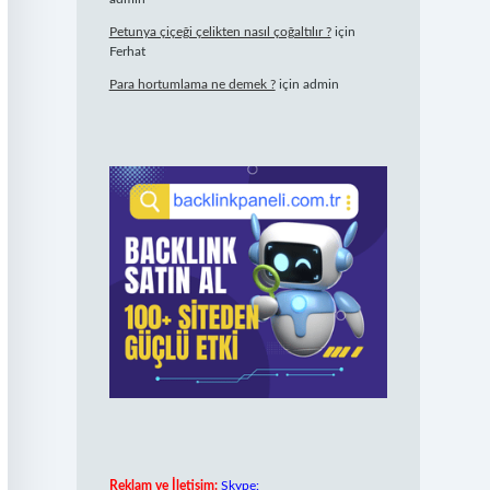
Petunya çiçeği çelikten nasıl çoğaltılır ?
için
Ferhat
Para hortumlama ne demek ?
için
admin
Reklam ve İletişim:
Skype: