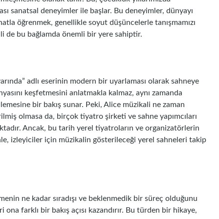
cası sanatsal deneyimler ile başlar. Bu deneyimler, dünyayı
anatla öğrenmek, genellikle soyut düşüncelerle tanışmamızı
ali de bu bağlamda önemli bir yere sahiptir.
iyarında” adlı eserinin modern bir uyarlaması olarak sahneye
ünyasını keşfetmesini anlatmakla kalmaz, aynı zamanda
nlemesine bir bakış sunar. Peki, Alice müzikali ne zaman
rilmiş olmasa da, birçok tiyatro şirketi ve sahne yapımcıları
adır. Ancak, bu tarih yerel tiyatroların ve organizatörlerin
e, izleyiciler için müzikalin gösterileceği yerel sahneleri takip
enmenin ne kadar sıradışı ve beklenmedik bir süreç olduğunu
iri ona farklı bir bakış açısı kazandırır. Bu türden bir hikaye,