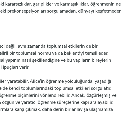
ki kararsızlıklar, gariplikler ve karmaşıklıklar, öğrenmenin ne
zdeki prekonsepsiyonları sorgulamadan, dünyayı keşfetmeden
ci değil, aynı zamanda toplumsal etkilerin de bir
elirli bir toplumsal normu ya da beklentiyi temsil eder.
al yapının nasıl şekillendiğine ve bu yapıların bireylerin
 ipuçları verir.
iler yaratabilir. Alice’in öğrenme yolculuğunda, yaşadığı
 de kendi toplumlarındaki toplumsal etkileri sorgulatır.
öğrenme biçimlerini yönlendirebilir. Ancak, özgürleşmiş ve
a özgün ve yaratıcı öğrenme süreçlerine kapı aralayabilir.
rmlara karşı çıkmak, daha derin bir anlayışa ulaşmamıza