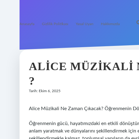
Anasayfa
Gizlilik Politikası
Yasal Uyarı
Hakkımızda
ALICE MÜZIKALI
?
Tarih: Ekim 6, 2025
Alice Müzikali Ne Zaman Çıkacak? Öğrenmenin Dö
Öğrenmenin gücü, hayatımızdaki en etkili dönüştürüc
anlam yaratmak ve dünyalarını şekillendirmek için 
şekillendirmekle kalmaz, toplumsal yapıların da evr