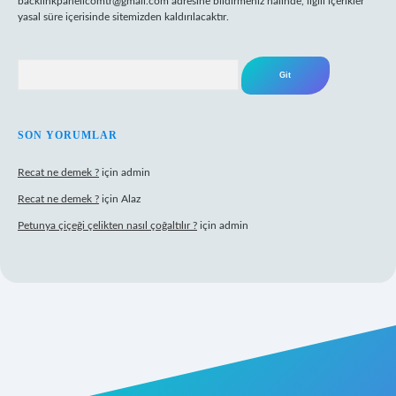
backlinkpanelicomtr@gmail.com
adresine bildirmeniz halinde, ilgili içerikler
yasal süre içerisinde sitemizden kaldırılacaktır.
Arama
SON YORUMLAR
Recat ne demek ?
için
admin
Recat ne demek ?
için
Alaz
Petunya çiçeği çelikten nasıl çoğaltılır ?
için
admin
et giriş