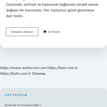
Giyinmek, tarihsel ve toplumsal bağlamda sürekli olarak
değişen bir kavramdır. Her toplumun güzel giyinmeye
dair farklı…
Güzel
Devamını okuyun
12 Yorum
giyinmek
hükmü
nedir
?
https://www.axeforum.com
https://basi.com.tr
https://kohi.com.tr
Sitemap
SIDEBAR
SON YAZILAR
Kuran’da 19 mucizesi nedir ?