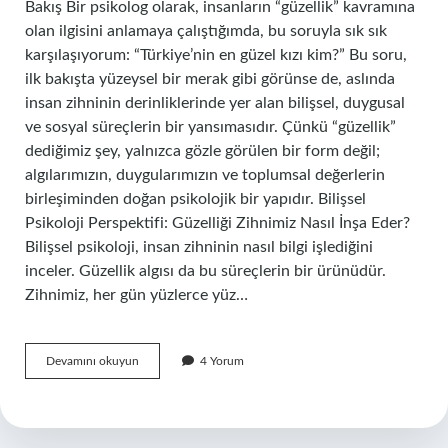
Bakış Bir psikolog olarak, insanların “güzellik” kavramına
olan ilgisini anlamaya çalıştığımda, bu soruyla sık sık
karşılaşıyorum: “Türkiye’nin en güzel kızı kim?” Bu soru,
ilk bakışta yüzeysel bir merak gibi görünse de, aslında
insan zihninin derinliklerinde yer alan bilişsel, duygusal
ve sosyal süreçlerin bir yansımasıdır. Çünkü “güzellik”
dediğimiz şey, yalnızca gözle görülen bir form değil;
algılarımızın, duygularımızın ve toplumsal değerlerin
birleşiminden doğan psikolojik bir yapıdır. Bilişsel
Psikoloji Perspektifi: Güzelliği Zihnimiz Nasıl İnşa Eder?
Bilişsel psikoloji, insan zihninin nasıl bilgi işlediğini
inceler. Güzellik algısı da bu süreçlerin bir ürünüdür.
Zihnimiz, her gün yüzlerce yüz…
Türkiye’nin
Devamını okuyun
4 Yorum
en
güzel
kızı
kim