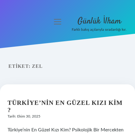
Günlük İlham
menüyü
aç
Farklı bakış açılarıyla sıradanlığı kır.
Anasayfa
Gizlilik Politikası
ETIKET:
ZEL
Yasal Uyarı
Hakkımızda
TÜRKIYE’NIN EN GÜZEL KIZI KIM
?
Tarih: Ekim 30, 2025
Türkiye’nin En Güzel Kızı Kim? Psikolojik Bir Mercekten