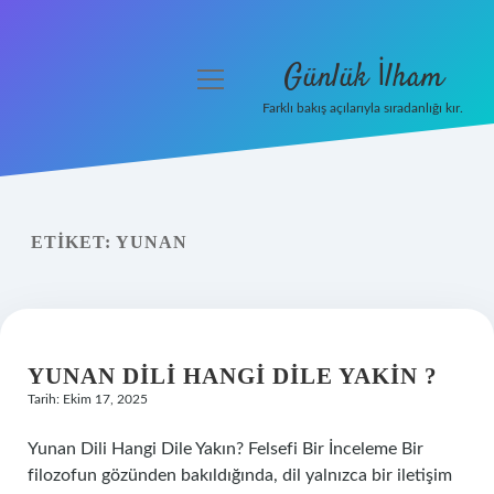
Günlük İlham
menüyü
aç
Farklı bakış açılarıyla sıradanlığı kır.
Anasayfa
Gizlilik Politikası
ETIKET:
YUNAN
Yasal Uyarı
Hakkımızda
YUNAN DILI HANGI DILE YAKIN ?
Tarih: Ekim 17, 2025
Yunan Dili Hangi Dile Yakın? Felsefi Bir İnceleme Bir
filozofun gözünden bakıldığında, dil yalnızca bir iletişim