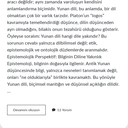
aracı değildir; aynı zamanda varoluşun kendisini
anlamlandırma biçimidir. Yunan dili, bu anlamda, bir dil
olmaktan çok bir varlık tarzıdır. Platon’un “logos”
kavramıyla temellendirdiği düşünce, dilin düşünceden
ayrı olmadığını, bilakis onun tezahürü olduğunu gösterir.
Öyleyse soralım: Yunan dili hangi dile yakındır? Bu
sorunun cevabı yalnızca dilbilimsel değil; etik,
epistemolojik ve ontolojik düzlemlerde aranmalıdır.
Epistemolojik Perspektif: Bilginin Diline Yakınlık
Epistemoloji, bilginin doğasıyla ilgilenir. Antik Yunan
düşüncesinde bilgi, yalnızca nesneleri tanımlamak değil,
onları “ne olduklarıyla” birlikte kavramaktı. Bu yönüyle
Yunan dili, biçimsel mantığın ve düşünsel açıklığın dilidir.
…
Yunan
Devamını okuyun
12 Yorum
dili
hangi
dile