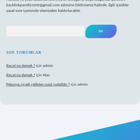
backlinkpanelicomtr@gmail.com
adresine bildirmeniz halinde, ilgili içerikler
yasal süre içerisinde sitemizden kaldırılacaktır.
Arama
SON YORUMLAR
Recat ne demek ?
için
admin
Recat ne demek ?
için
Alaz
Petunya çiçeği çelikten nasıl çoğaltılır ?
için
admin
t giriş