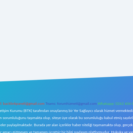
l:
backlinkpaneli@gmail.com
Teams:
forumhizmeti@gmail.com
Whatsapp: 0262 606 
letişim Kurumu (BTK) tarafından onaylanmış bir Yer Sağlayıcı olarak hizmet vermektedir.
orumluluğunu taşımakta olup, siteye üye olarak bu sorumluluğu kabul etmiş sayılırlar. 
eler paylaşılmaktadır. Burada yer alan içerikler haber niteliği taşımamakta olup, ger
z, kar amacı gütmeyen ve tamamen ücretsiz bir bilgi paylaşım platformudur. Hukuka ve y