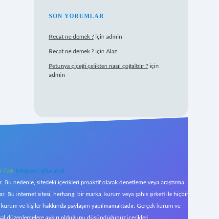
SON YORUMLAR
Recat ne demek ?
için
admin
Recat ne demek ?
için
Alaz
Petunya çiçeği çelikten nasıl çoğaltılır ?
için
admin
0 726
Telegram: @karabul
 Bu nedenle, sitedeki içerikleri proaktif olarak denetleme veya araştırma
Bu internet sitesi, herhangi bir marka, kurum veya şahıs şirketi ile hiçbir
çek kurum ve kişiler hakkında paylaşım yapılmamaktadır. Gerçek kurum ve
asal düzenlemelere aykırı olduğunu düşündüğünüz içerikleri,