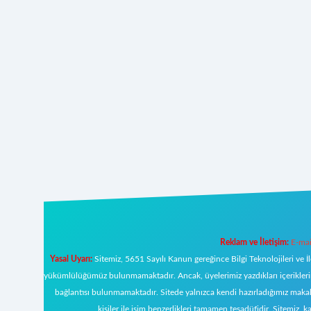
Reklam ve İletişim:
E-mai
Yasal Uyarı:
Sitemiz, 5651 Sayılı Kanun gereğince Bilgi Teknolojileri ve İ
yükümlülüğümüz bulunmamaktadır. Ancak, üyelerimiz yazdıkları içeriklerin s
bağlantısı bulunmamaktadır. Sitede yalnızca kendi hazırladığımız makal
kişiler ile isim benzerlikleri tamamen tesadüfidir. Sitemi