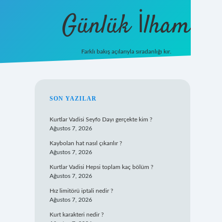
Günlük İlham
Farklı bakış açılarıyla sıradanlığı kır.
grandoperabet giriş
SIDEBAR
SON YAZILAR
Kurtlar Vadisi Seyfo Dayı gerçekte kim ?
Ağustos 7, 2026
Kaybolan hat nasıl çıkarılır ?
Ağustos 7, 2026
Kurtlar Vadisi Hepsi toplam kaç bölüm ?
Ağustos 7, 2026
Hız limitörü iptali nedir ?
Ağustos 7, 2026
Kurt karakteri nedir ?