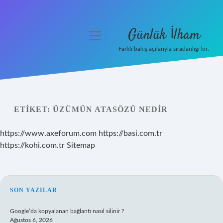
Günlük İlham
menüyü
aç
Farklı bakış açılarıyla sıradanlığı kır.
Anasayfa
Gizlilik Politikası
ETIKET:
ÜZÜMÜN ATASÖZÜ NEDIR
Yasal Uyarı
https://www.axeforum.com
https://basi.com.tr
Hakkımızda
https://kohi.com.tr
Sitemap
SIDEBAR
SON YAZILAR
Google’da kopyalanan bağlantı nasıl silinir ?
Ağustos 6, 2026