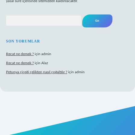
yasal süre içerisinde sitemizden kaldırılacaktır.
Arama
SON YORUMLAR
Recat ne demek ?
için
admin
Recat ne demek ?
için
Alaz
Petunya çiçeği çelikten nasıl çoğaltılır ?
için
admin
rabet giriş