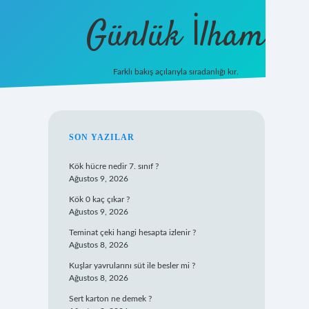
Günlük İlham
Farklı bakış açılarıyla sıradanlığı kır.
grandoperabet giriş
SIDEBAR
SON YAZILAR
Kök hücre nedir 7. sınıf ?
Ağustos 9, 2026
Kök 0 kaç çıkar ?
Ağustos 9, 2026
Teminat çeki hangi hesapta izlenir ?
Ağustos 8, 2026
Kuşlar yavrularını süt ile besler mi ?
Ağustos 8, 2026
Sert karton ne demek ?