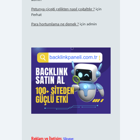
Petunya çiçeği çelikten nasıl çoğaltılır ?
için
Ferhat
Para hortumlama ne demek ?
için
admin
Reklam ve İletişim:
Skype: