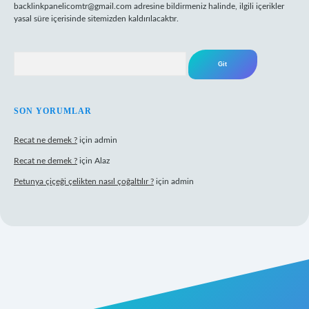
backlinkpanelicomtr@gmail.com
adresine bildirmeniz halinde, ilgili içerikler
yasal süre içerisinde sitemizden kaldırılacaktır.
Arama
SON YORUMLAR
Recat ne demek ?
için
admin
Recat ne demek ?
için
Alaz
Petunya çiçeği çelikten nasıl çoğaltılır ?
için
admin
erabet giriş