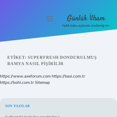
Günlük İlham
menüyü
aç
Farklı bakış açılarıyla sıradanlığı kır.
Anasayfa
Gizlilik Politikası
ETIKET:
SUPERFRESH DONDURULMUŞ
Yasal Uyarı
BAMYA NASIL PIŞIRILIR
Hakkımızda
https://www.axeforum.com
https://basi.com.tr
https://kohi.com.tr
Sitemap
SIDEBAR
SON YAZILAR