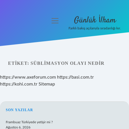
Günlük İlham
menüyü
aç
Farklı bakış açılarıyla sıradanlığı kır.
Anasayfa
Gizlilik Politikası
ETIKET:
SÜBLIMASYON OLAYI NEDIR
Yasal Uyarı
https://www.axeforum.com
https://basi.com.tr
Hakkımızda
https://kohi.com.tr
Sitemap
SIDEBAR
SON YAZILAR
Frambuaz Türkiyede yetişir mi ?
Ağustos 6, 2026