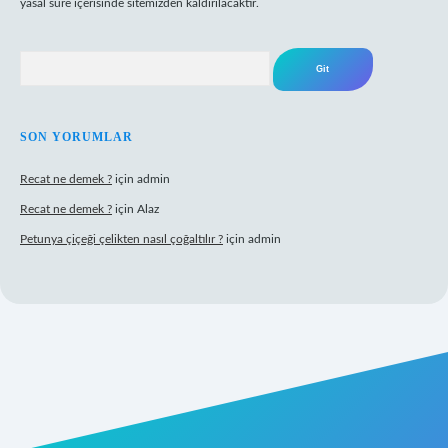
yasal süre içerisinde sitemizden kaldırılacaktır.
Arama
SON YORUMLAR
Recat ne demek ?
için
admin
Recat ne demek ?
için
Alaz
Petunya çiçeği çelikten nasıl çoğaltılır ?
için
admin
abet giriş