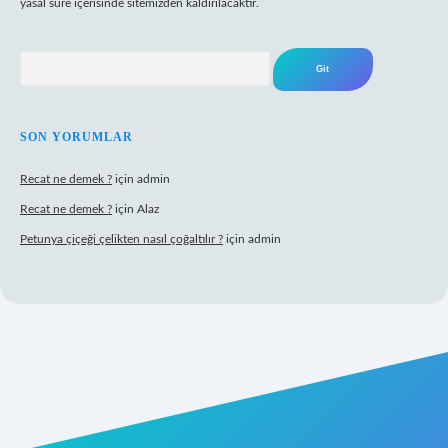
yasal süre içerisinde sitemizden kaldırılacaktır.
Arama
SON YORUMLAR
Recat ne demek ?
için
admin
Recat ne demek ?
için
Alaz
Petunya çiçeği çelikten nasıl çoğaltılır ?
için
admin
abet giriş