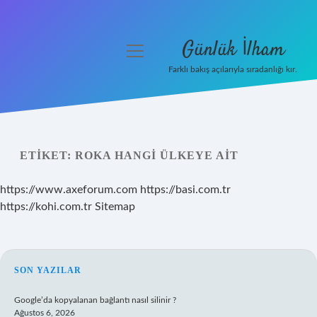
Günlük İlham
menüyü
aç
Farklı bakış açılarıyla sıradanlığı kır.
Anasayfa
Gizlilik Politikası
ETIKET:
ROKA HANGI ÜLKEYE AIT
Yasal Uyarı
https://www.axeforum.com
https://basi.com.tr
Hakkımızda
https://kohi.com.tr
Sitemap
SIDEBAR
SON YAZILAR
Google’da kopyalanan bağlantı nasıl silinir ?
Ağustos 6, 2026