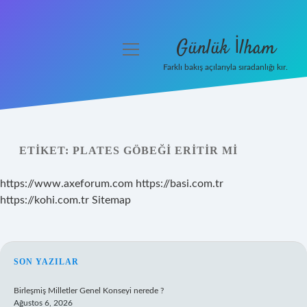
Günlük İlham
menüyü
aç
Farklı bakış açılarıyla sıradanlığı kır.
Anasayfa
Gizlilik Politikası
ETIKET:
PLATES GÖBEĞI ERITIR MI
Yasal Uyarı
https://www.axeforum.com
https://basi.com.tr
Hakkımızda
https://kohi.com.tr
Sitemap
SIDEBAR
SON YAZILAR
Birleşmiş Milletler Genel Konseyi nerede ?
Ağustos 6, 2026