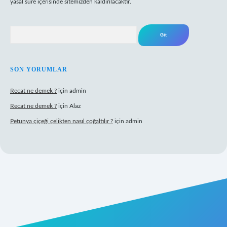
yasal süre içerisinde sitemizden kaldırılacaktır.
Arama
SON YORUMLAR
Recat ne demek ?
için
admin
Recat ne demek ?
için
Alaz
Petunya çiçeği çelikten nasıl çoğaltılır ?
için
admin
abet giriş