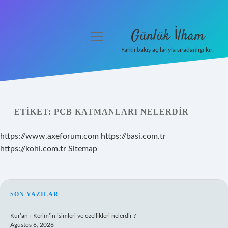
Günlük İlham
menüyü
aç
Farklı bakış açılarıyla sıradanlığı kır.
Anasayfa
Gizlilik Politikası
ETIKET:
PCB KATMANLARI NELERDIR
Yasal Uyarı
https://www.axeforum.com
https://basi.com.tr
Hakkımızda
https://kohi.com.tr
Sitemap
SIDEBAR
SON YAZILAR
Kur’an-ı Kerim’in isimleri ve özellikleri nelerdir ?
Ağustos 6, 2026