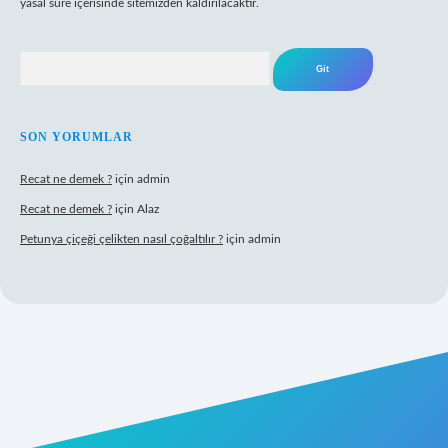
yasal süre içerisinde sitemizden kaldırılacaktır.
Arama
SON YORUMLAR
Recat ne demek ?
için
admin
Recat ne demek ?
için
Alaz
Petunya çiçeği çelikten nasıl çoğaltılır ?
için
admin
rabet giriş