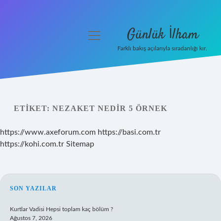
Günlük İlham
menüyü
aç
Farklı bakış açılarıyla sıradanlığı kır.
Anasayfa
Gizlilik Politikası
ETIKET:
NEZAKET NEDIR 5 ÖRNEK
Yasal Uyarı
https://www.axeforum.com
https://basi.com.tr
Hakkımızda
https://kohi.com.tr
Sitemap
SIDEBAR
SON YAZILAR
Kurtlar Vadisi Hepsi toplam kaç bölüm ?
Ağustos 7, 2026