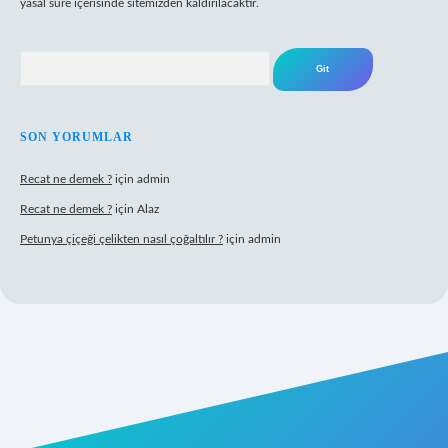
yasal süre içerisinde sitemizden kaldırılacaktır.
Arama
SON YORUMLAR
Recat ne demek ?
için
admin
Recat ne demek ?
için
Alaz
Petunya çiçeği çelikten nasıl çoğaltılır ?
için
admin
grandoperabet giriş