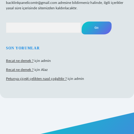
backlinkpanelicomtr@gmail.com
adresine bildirmeniz halinde, ilgili içerikler
yasal süre içerisinde sitemizden kaldırılacaktır.
Arama
SON YORUMLAR
Recat ne demek ?
için
admin
Recat ne demek ?
için
Alaz
Petunya çiçeği çelikten nasıl çoğaltılır ?
için
admin
abet giriş