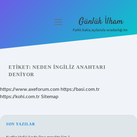
Günlük İlham
menüyü
aç
Farklı bakış açılarıyla sıradanlığı kır.
Anasayfa
Gizlilik Politikası
ETIKET:
NEDEN İNGILIZ ANAHTARI
Yasal Uyarı
DENIYOR
Hakkımızda
https://www.axeforum.com
https://basi.com.tr
https://kohi.com.tr
Sitemap
SIDEBAR
SON YAZILAR