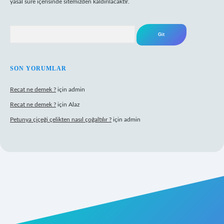
yasal süre içerisinde sitemizden kaldırılacaktır.
Arama
SON YORUMLAR
Recat ne demek ?
için
admin
Recat ne demek ?
için
Alaz
Petunya çiçeği çelikten nasıl çoğaltılır ?
için
admin
abet giriş