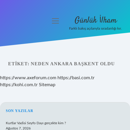
Günlük İlham
menüyü
aç
Farklı bakış açılarıyla sıradanlığı kır.
Anasayfa
Gizlilik Politikası
ETIKET:
NEDEN ANKARA BAŞKENT OLDU
Yasal Uyarı
https://www.axeforum.com
https://basi.com.tr
Hakkımızda
https://kohi.com.tr
Sitemap
SIDEBAR
SON YAZILAR
Kurtlar Vadisi Seyfo Dayı gerçekte kim ?
Ağustos 7, 2026