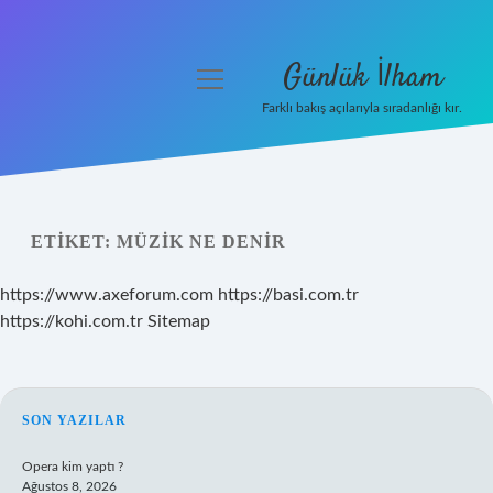
Günlük İlham
menüyü
aç
Farklı bakış açılarıyla sıradanlığı kır.
Anasayfa
Gizlilik Politikası
ETIKET:
MÜZIK NE DENIR
Yasal Uyarı
https://www.axeforum.com
https://basi.com.tr
Hakkımızda
https://kohi.com.tr
Sitemap
SIDEBAR
SON YAZILAR
Opera kim yaptı ?
Ağustos 8, 2026