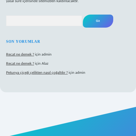
yasal süre içerisinde sitemizden kaldırılacaktır.
Arama
SON YORUMLAR
Recat ne demek ?
için
admin
Recat ne demek ?
için
Alaz
Petunya çiçeği çelikten nasıl çoğaltılır ?
için
admin
abet giriş