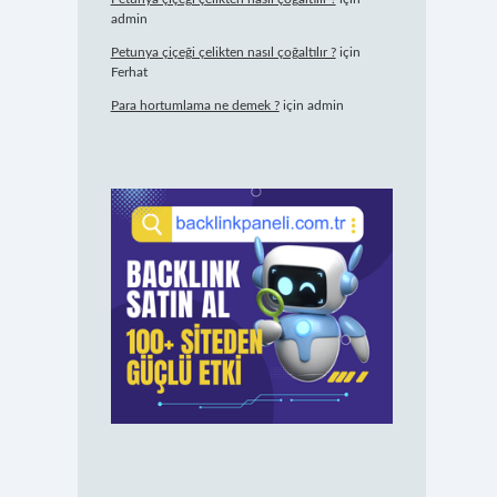
admin
Petunya çiçeği çelikten nasıl çoğaltılır ?
için
Ferhat
Para hortumlama ne demek ?
için
admin