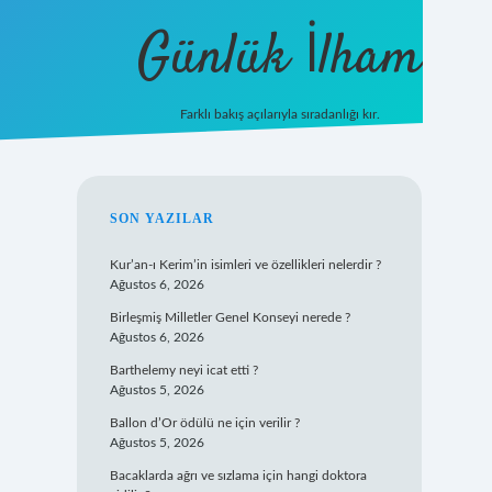
Günlük İlham
Farklı bakış açılarıyla sıradanlığı kır.
grandoperabet giriş
SIDEBAR
SON YAZILAR
Kur’an-ı Kerim’in isimleri ve özellikleri nelerdir ?
Ağustos 6, 2026
Birleşmiş Milletler Genel Konseyi nerede ?
Ağustos 6, 2026
Barthelemy neyi icat etti ?
Ağustos 5, 2026
Ballon d’Or ödülü ne için verilir ?
Ağustos 5, 2026
Bacaklarda ağrı ve sızlama için hangi doktora