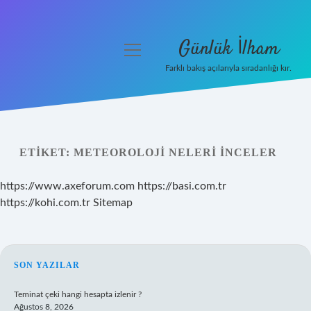
Günlük İlham
menüyü
aç
Farklı bakış açılarıyla sıradanlığı kır.
Anasayfa
Gizlilik Politikası
ETIKET:
METEOROLOJI NELERI INCELER
Yasal Uyarı
https://www.axeforum.com
https://basi.com.tr
Hakkımızda
https://kohi.com.tr
Sitemap
SIDEBAR
SON YAZILAR
Teminat çeki hangi hesapta izlenir ?
Ağustos 8, 2026