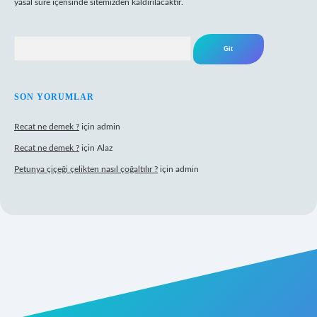
yasal süre içerisinde sitemizden kaldırılacaktır.
Arama
SON YORUMLAR
Recat ne demek ?
için
admin
Recat ne demek ?
için
Alaz
Petunya çiçeği çelikten nasıl çoğaltılır ?
için
admin
abet giriş