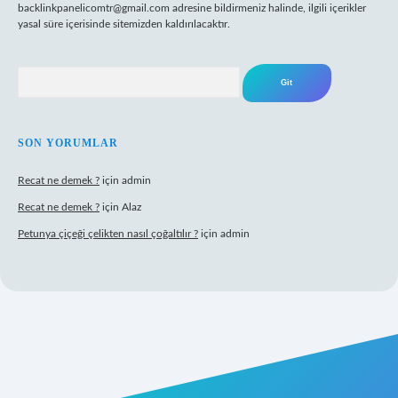
backlinkpanelicomtr@gmail.com
adresine bildirmeniz halinde, ilgili içerikler
yasal süre içerisinde sitemizden kaldırılacaktır.
Arama
SON YORUMLAR
Recat ne demek ?
için
admin
Recat ne demek ?
için
Alaz
Petunya çiçeği çelikten nasıl çoğaltılır ?
için
admin
abet giriş