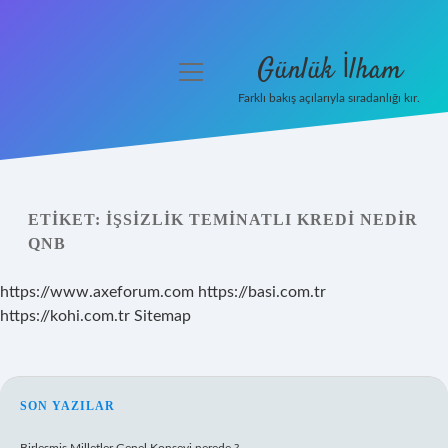
Günlük İlham
menüyü
aç
Farklı bakış açılarıyla sıradanlığı kır.
Anasayfa
Gizlilik Politikası
ETIKET:
İŞSIZLIK TEMINATLI KREDI NEDIR
Yasal Uyarı
QNB
Hakkımızda
https://www.axeforum.com
https://basi.com.tr
https://kohi.com.tr
Sitemap
SIDEBAR
SON YAZILAR