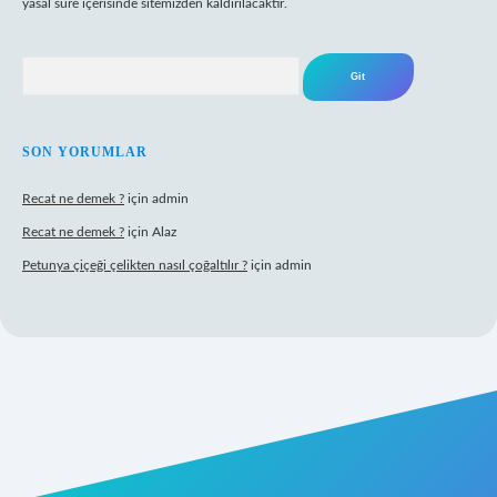
yasal süre içerisinde sitemizden kaldırılacaktır.
Arama
SON YORUMLAR
Recat ne demek ?
için
admin
Recat ne demek ?
için
Alaz
Petunya çiçeği çelikten nasıl çoğaltılır ?
için
admin
rabet giriş