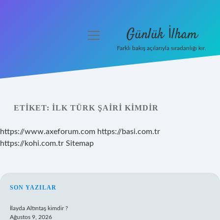
Günlük İlham
menüyü
aç
Farklı bakış açılarıyla sıradanlığı kır.
Anasayfa
Gizlilik Politikası
ETIKET:
İLK TÜRK ŞAIRI KIMDIR
Yasal Uyarı
https://www.axeforum.com
https://basi.com.tr
Hakkımızda
https://kohi.com.tr
Sitemap
SIDEBAR
SON YAZILAR
İlayda Altıntaş kimdir ?
Ağustos 9, 2026