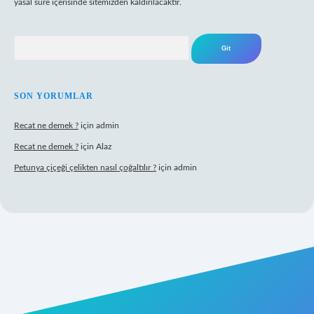
yasal süre içerisinde sitemizden kaldırılacaktır.
Arama
SON YORUMLAR
Recat ne demek ?
için
admin
Recat ne demek ?
için
Alaz
Petunya çiçeği çelikten nasıl çoğaltılır ?
için
admin
abet giriş