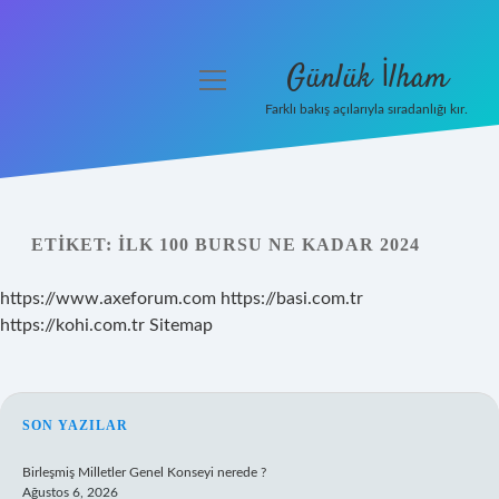
Günlük İlham
menüyü
aç
Farklı bakış açılarıyla sıradanlığı kır.
Anasayfa
Gizlilik Politikası
ETIKET:
İLK 100 BURSU NE KADAR 2024
Yasal Uyarı
https://www.axeforum.com
https://basi.com.tr
Hakkımızda
https://kohi.com.tr
Sitemap
SIDEBAR
SON YAZILAR
Birleşmiş Milletler Genel Konseyi nerede ?
Ağustos 6, 2026