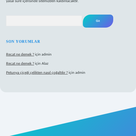
yasal süre içerisinde sitemizden kaldırılacaktır.
Arama
SON YORUMLAR
Recat ne demek ?
için
admin
Recat ne demek ?
için
Alaz
Petunya çiçeği çelikten nasıl çoğaltılır ?
için
admin
abet giriş