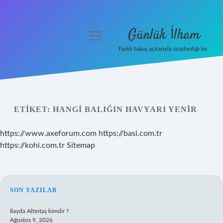
Günlük İlham
menüyü
aç
Farklı bakış açılarıyla sıradanlığı kır.
Anasayfa
Gizlilik Politikası
ETIKET:
HANGI BALIĞIN HAVYARI YENIR
Yasal Uyarı
https://www.axeforum.com
https://basi.com.tr
Hakkımızda
https://kohi.com.tr
Sitemap
SIDEBAR
SON YAZILAR
İlayda Altıntaş kimdir ?
Ağustos 9, 2026