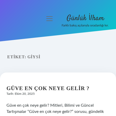
Günlük İlham
menüyü
aç
Farklı bakış açılarıyla sıradanlığı kır.
Anasayfa
Gizlilik Politikası
ETIKET:
GIYSI
Yasal Uyarı
Hakkımızda
GÜVE EN ÇOK NEYE GELIR ?
Tarih: Ekim 20, 2025
Güve en çok neye gelir? Mitleri, Bilimi ve Güncel
Tartışmalar “Güve en çok neye gelir?” sorusu, gündelik