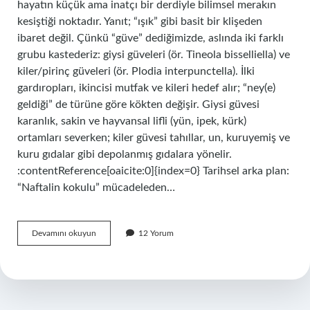
hayatın küçük ama inatçı bir derdiyle bilimsel merakın
kesiştiği noktadır. Yanıt; “ışık” gibi basit bir klişeden
ibaret değil. Çünkü “güve” dediğimizde, aslında iki farklı
grubu kastederiz: giysi güveleri (ör. Tineola bisselliella) ve
kiler/pirinç güveleri (ör. Plodia interpunctella). İlki
gardıropları, ikincisi mutfak ve kileri hedef alır; “ney(e)
geldiği” de türüne göre kökten değişir. Giysi güvesi
karanlık, sakin ve hayvansal lifli (yün, ipek, kürk)
ortamları severken; kiler güvesi tahıllar, un, kuruyemiş ve
kuru gıdalar gibi depolanmış gıdalara yönelir.
:contentReference[oaicite:0]{index=0} Tarihsel arka plan:
“Naftalin kokulu” mücadeleden…
Güve
Devamını okuyun
12 Yorum
en
çok
neye
gelir
?