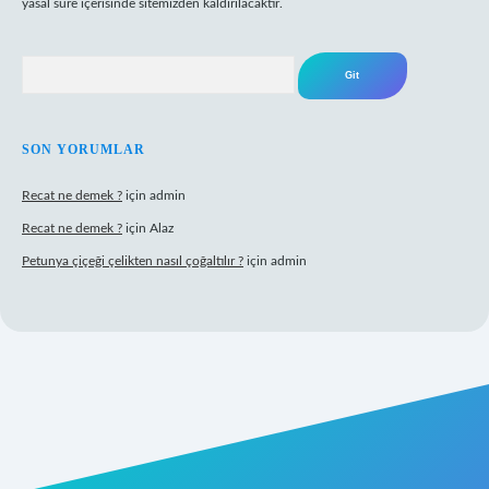
yasal süre içerisinde sitemizden kaldırılacaktır.
Arama
SON YORUMLAR
Recat ne demek ?
için
admin
Recat ne demek ?
için
Alaz
Petunya çiçeği çelikten nasıl çoğaltılır ?
için
admin
rabet giriş