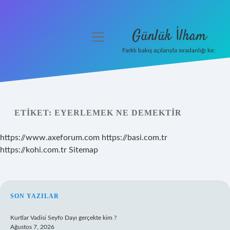
Günlük İlham
menüyü
aç
Farklı bakış açılarıyla sıradanlığı kır.
Anasayfa
Gizlilik Politikası
ETIKET:
EYERLEMEK NE DEMEKTIR
Yasal Uyarı
https://www.axeforum.com
https://basi.com.tr
Hakkımızda
https://kohi.com.tr
Sitemap
SIDEBAR
SON YAZILAR
Kurtlar Vadisi Seyfo Dayı gerçekte kim ?
Ağustos 7, 2026