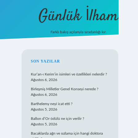
Günlük İlham
Farklı bakış açılarıyla sıradanlığı kır.
grandoperabet giriş
SIDEBAR
SON YAZILAR
Kur’an-ı Kerim’in isimleri ve özellikleri nelerdir ?
Ağustos 6, 2026
Birleşmiş Milletler Genel Konseyi nerede ?
Ağustos 6, 2026
Barthelemy neyi icat etti ?
Ağustos 5, 2026
Ballon d’Or ödülü ne için verilir ?
Ağustos 5, 2026
Bacaklarda ağrı ve sızlama için hangi doktora