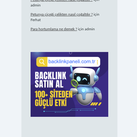
admin
Petunya çiçeği çelikten nasıl çoğaltılır ?
için
Ferhat
Para hortumlama ne demek ?
için
admin