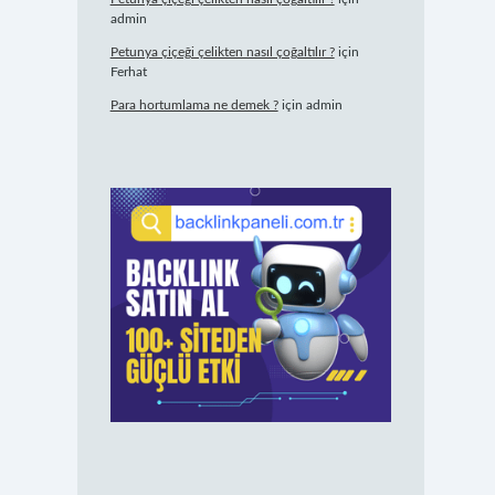
admin
Petunya çiçeği çelikten nasıl çoğaltılır ?
için
Ferhat
Para hortumlama ne demek ?
için
admin