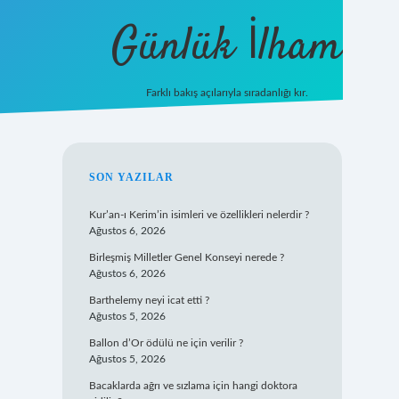
Günlük İlham
Farklı bakış açılarıyla sıradanlığı kır.
grandoperabet giriş
SIDEBAR
SON YAZILAR
Kur’an-ı Kerim’in isimleri ve özellikleri nelerdir ?
Ağustos 6, 2026
Birleşmiş Milletler Genel Konseyi nerede ?
Ağustos 6, 2026
Barthelemy neyi icat etti ?
Ağustos 5, 2026
Ballon d’Or ödülü ne için verilir ?
Ağustos 5, 2026
Bacaklarda ağrı ve sızlama için hangi doktora