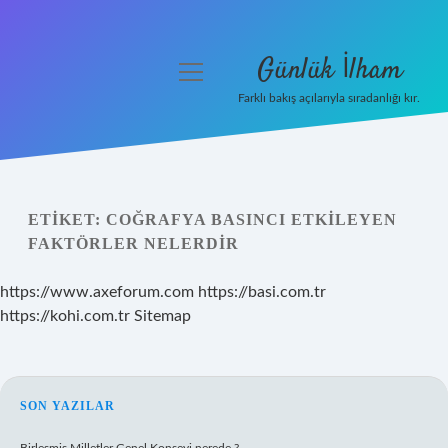
Günlük İlham
menüyü
aç
Farklı bakış açılarıyla sıradanlığı kır.
Anasayfa
Gizlilik Politikası
ETIKET:
COĞRAFYA BASINCI ETKILEYEN
Yasal Uyarı
FAKTÖRLER NELERDIR
Hakkımızda
https://www.axeforum.com
https://basi.com.tr
https://kohi.com.tr
Sitemap
SIDEBAR
SON YAZILAR