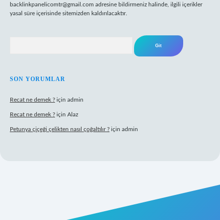
backlinkpanelicomtr@gmail.com
adresine bildirmeniz halinde, ilgili içerikler
yasal süre içerisinde sitemizden kaldırılacaktır.
Arama
SON YORUMLAR
Recat ne demek ?
için
admin
Recat ne demek ?
için
Alaz
Petunya çiçeği çelikten nasıl çoğaltılır ?
için
admin
abet giriş