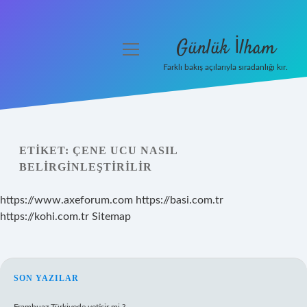
Günlük İlham
menüyü
aç
Farklı bakış açılarıyla sıradanlığı kır.
Anasayfa
Gizlilik Politikası
ETIKET:
ÇENE UCU NASIL
Yasal Uyarı
BELIRGINLEŞTIRILIR
Hakkımızda
https://www.axeforum.com
https://basi.com.tr
https://kohi.com.tr
Sitemap
SIDEBAR
SON YAZILAR