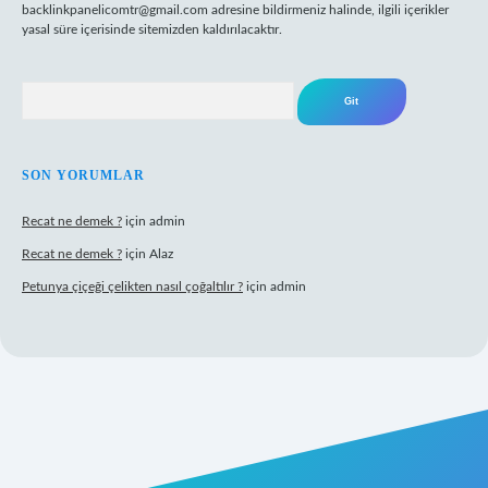
backlinkpanelicomtr@gmail.com
adresine bildirmeniz halinde, ilgili içerikler
yasal süre içerisinde sitemizden kaldırılacaktır.
Arama
SON YORUMLAR
Recat ne demek ?
için
admin
Recat ne demek ?
için
Alaz
Petunya çiçeği çelikten nasıl çoğaltılır ?
için
admin
rabet giriş