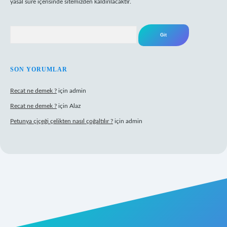
yasal süre içerisinde sitemizden kaldırılacaktır.
Arama
SON YORUMLAR
Recat ne demek ?
için
admin
Recat ne demek ?
için
Alaz
Petunya çiçeği çelikten nasıl çoğaltılır ?
için
admin
abet giriş