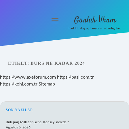
Günlük İlham
menüyü
aç
Farklı bakış açılarıyla sıradanlığı kır.
Anasayfa
Gizlilik Politikası
ETIKET:
BURS NE KADAR 2024
Yasal Uyarı
https://www.axeforum.com
https://basi.com.tr
Hakkımızda
https://kohi.com.tr
Sitemap
SIDEBAR
SON YAZILAR
Birleşmiş Milletler Genel Konseyi nerede ?
Ağustos 6, 2026