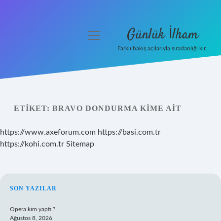
Günlük İlham
menüyü
aç
Farklı bakış açılarıyla sıradanlığı kır.
Anasayfa
Gizlilik Politikası
ETIKET:
BRAVO DONDURMA KIME AIT
Yasal Uyarı
https://www.axeforum.com
https://basi.com.tr
Hakkımızda
https://kohi.com.tr
Sitemap
SIDEBAR
SON YAZILAR
Opera kim yaptı ?
Ağustos 8, 2026