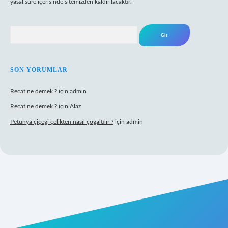
yasal süre içerisinde sitemizden kaldırılacaktır.
Arama
SON YORUMLAR
Recat ne demek ?
için
admin
Recat ne demek ?
için
Alaz
Petunya çiçeği çelikten nasıl çoğaltılır ?
için
admin
rabet giriş