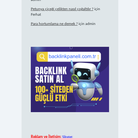
Petunya çiçeği çelikten nasıl çoğaltılır ?
için
Ferhat
Para hortumlama ne demek ?
için
admin
Reklam ve İletişim:
Skype: