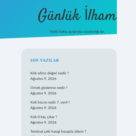
Günlük İlham
Farklı bakış açılarıyla sıradanlığı kır.
grandoperabet giriş
SIDEBAR
SON YAZILAR
Kök sıfırın değeri nedir ?
Ağustos 9, 2026
Örnek gösterme nedir ?
Ağustos 9, 2026
Kök hücre nedir 7. sınıf ?
Ağustos 9, 2026
Kök 0 kaç çıkar ?
Ağustos 9, 2026
Teminat çeki hangi hesapta izlenir ?