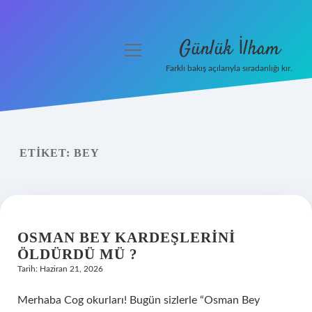
Günlük İlham
menüyü
aç
Farklı bakış açılarıyla sıradanlığı kır.
Anasayfa
Gizlilik Politikası
ETIKET:
BEY
Yasal Uyarı
Hakkımızda
OSMAN BEY KARDEŞLERINI
ÖLDÜRDÜ MÜ ?
Tarih: Haziran 21, 2026
Merhaba Cog okurları! Bugün sizlerle “Osman Bey