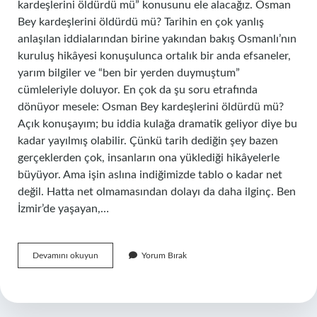
kardeşlerini öldürdü mü” konusunu ele alacağız. Osman
Bey kardeşlerini öldürdü mü? Tarihin en çok yanlış
anlaşılan iddialarından birine yakından bakış Osmanlı’nın
kuruluş hikâyesi konuşulunca ortalık bir anda efsaneler,
yarım bilgiler ve “ben bir yerden duymuştum”
cümleleriyle doluyor. En çok da şu soru etrafında
dönüyor mesele: Osman Bey kardeşlerini öldürdü mü?
Açık konuşayım; bu iddia kulağa dramatik geliyor diye bu
kadar yayılmış olabilir. Çünkü tarih dediğin şey bazen
gerçeklerden çok, insanların ona yüklediği hikâyelerle
büyüyor. Ama işin aslına indiğimizde tablo o kadar net
değil. Hatta net olmamasından dolayı da daha ilginç. Ben
İzmir’de yaşayan,…
Osman
Devamını okuyun
Yorum Bırak
Bey
kardeşlerini
öldürdü
mü