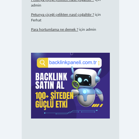
admin
Petunya çiçeği çelikten nasıl çoğaltılır ?
için
Ferhat
Para hortumlama ne demek ?
için
admin