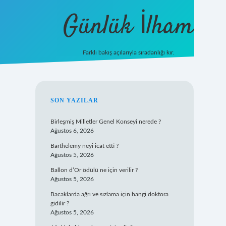
Günlük İlham
Farklı bakış açılarıyla sıradanlığı kır.
grandoperabet giriş
SIDEBAR
SON YAZILAR
Birleşmiş Milletler Genel Konseyi nerede ?
Ağustos 6, 2026
Barthelemy neyi icat etti ?
Ağustos 5, 2026
Ballon d’Or ödülü ne için verilir ?
Ağustos 5, 2026
Bacaklarda ağrı ve sızlama için hangi doktora
gidilir ?
Ağustos 5, 2026