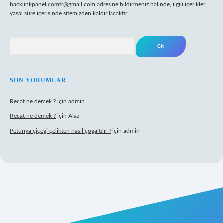
backlinkpanelicomtr@gmail.com
adresine bildirmeniz halinde, ilgili içerikler
yasal süre içerisinde sitemizden kaldırılacaktır.
Arama
SON YORUMLAR
Recat ne demek ?
için
admin
Recat ne demek ?
için
Alaz
Petunya çiçeği çelikten nasıl çoğaltılır ?
için
admin
abet giriş