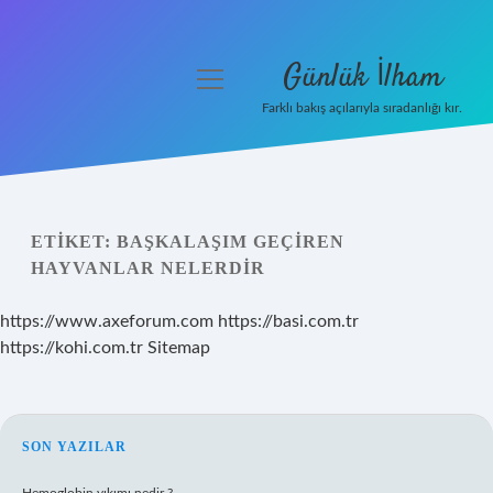
Günlük İlham
menüyü
aç
Farklı bakış açılarıyla sıradanlığı kır.
Anasayfa
Gizlilik Politikası
ETIKET:
BAŞKALAŞIM GEÇIREN
Yasal Uyarı
HAYVANLAR NELERDIR
Hakkımızda
https://www.axeforum.com
https://basi.com.tr
https://kohi.com.tr
Sitemap
SIDEBAR
SON YAZILAR