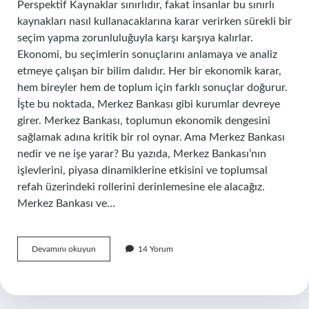
Perspektif Kaynaklar sınırlıdır, fakat insanlar bu sınırlı
kaynakları nasıl kullanacaklarına karar verirken sürekli bir
seçim yapma zorunluluğuyla karşı karşıya kalırlar.
Ekonomi, bu seçimlerin sonuçlarını anlamaya ve analiz
etmeye çalışan bir bilim dalıdır. Her bir ekonomik karar,
hem bireyler hem de toplum için farklı sonuçlar doğurur.
İşte bu noktada, Merkez Bankası gibi kurumlar devreye
girer. Merkez Bankası, toplumun ekonomik dengesini
sağlamak adına kritik bir rol oynar. Ama Merkez Bankası
nedir ve ne işe yarar? Bu yazıda, Merkez Bankası’nın
işlevlerini, piyasa dinamiklerine etkisini ve toplumsal
refah üzerindeki rollerini derinlemesine ele alacağız.
Merkez Bankası ve…
Merkez
Devamını okuyun
14 Yorum
Bankası
nedir
ne
işe