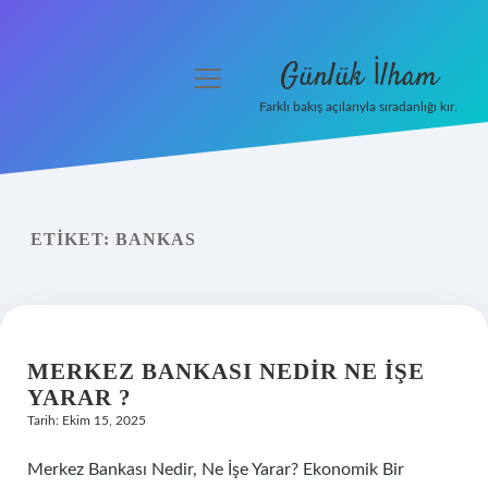
Günlük İlham
menüyü
aç
Farklı bakış açılarıyla sıradanlığı kır.
Anasayfa
Gizlilik Politikası
ETIKET:
BANKAS
Yasal Uyarı
Hakkımızda
MERKEZ BANKASI NEDIR NE IŞE
YARAR ?
Tarih: Ekim 15, 2025
Merkez Bankası Nedir, Ne İşe Yarar? Ekonomik Bir