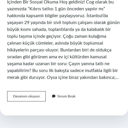
İçinden Bir Sosyal Okuma Hoş geldiniz! Cog olarak bu
yazımızda “Kıbrıs tatlısı 1 gün önceden yapılır mı”
hakkında kapsamlı bilgiler paylaşıyoruz. İstanbul’da
yaşayan 29 yaşında bir sivil toplum çalışanı olarak günün
büyük kısmı sahada, toplantılarda ya da kalabalık bir
toplu taşıma içinde geçiyor. Çoğu zaman kulağıma
çalınan küçük cümleler, aslında büyük toplumsal
hikâyelerin parçası oluyor. Bunlardan biri de oldukça
sıradan gibi görünen ama ev içi kültürden kamusal
yaşama kadar uzanan bir soru: Çayın yanına tatlı ne
yapabilirim? Bu soru ilk bakışta sadece mutfakla ilgili bir
merak gibi duruyor. Oysa içine biraz yakından bakınca;…
Kıbrıs
Devamını okuyun
Yorum Bırak
tatlısı
1
gün
önceden
yapılır
mı