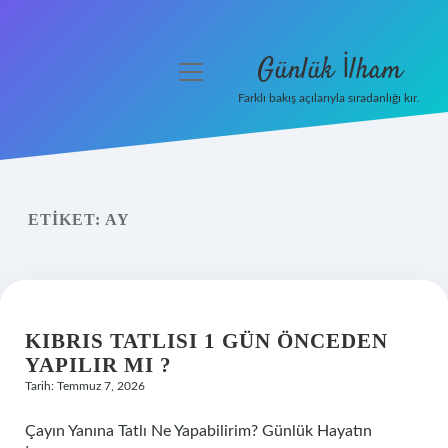
Günlük İlham
menüyü
aç
Farklı bakış açılarıyla sıradanlığı kır.
Anasayfa
Gizlilik Politikası
ETIKET:
AY
Yasal Uyarı
Hakkımızda
KIBRIS TATLISI 1 GÜN ÖNCEDEN
YAPILIR MI ?
Tarih: Temmuz 7, 2026
Çayın Yanına Tatlı Ne Yapabilirim? Günlük Hayatın