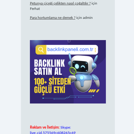
Petunya çiçeği çelikten nasıl çoğaltılır ?
için
Ferhat
Para hortumlama ne demek ?
için
admin
Reklam ve İletişim:
Skype:
live:.cid.575569c608265c69