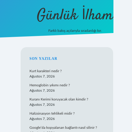
Günlük İlham
Farklı bakış açılarıyla sıradanlığı kır.
grandoperabet giriş
SIDEBAR
SON YAZILAR
Kurt karakteri nedir ?
Ağustos 7, 2026
Hemoglobin yıkımı nedir ?
Ağustos 7, 2026
Kuranı Kerimi koruyacak olan kimdir ?
Ağustos 7, 2026
Halüsinasyon tehlikeli midir ?
Ağustos 7, 2026
Google’da kopyalanan bağlantı nasıl silinir ?