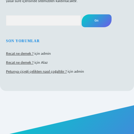
yasal süre içerisinde sitemizden kaldırılacaktır.
Arama
SON YORUMLAR
Recat ne demek ?
için
admin
Recat ne demek ?
için
Alaz
Petunya çiçeği çelikten nasıl çoğaltılır ?
için
admin
abet giriş