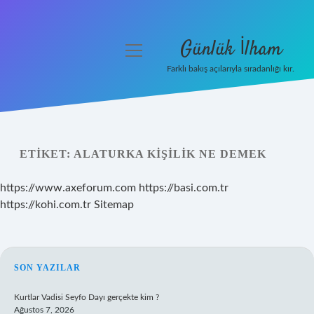
Günlük İlham
menüyü
aç
Farklı bakış açılarıyla sıradanlığı kır.
Anasayfa
Gizlilik Politikası
ETIKET:
ALATURKA KIŞILIK NE DEMEK
Yasal Uyarı
https://www.axeforum.com
https://basi.com.tr
Hakkımızda
https://kohi.com.tr
Sitemap
SIDEBAR
SON YAZILAR
Kurtlar Vadisi Seyfo Dayı gerçekte kim ?
Ağustos 7, 2026