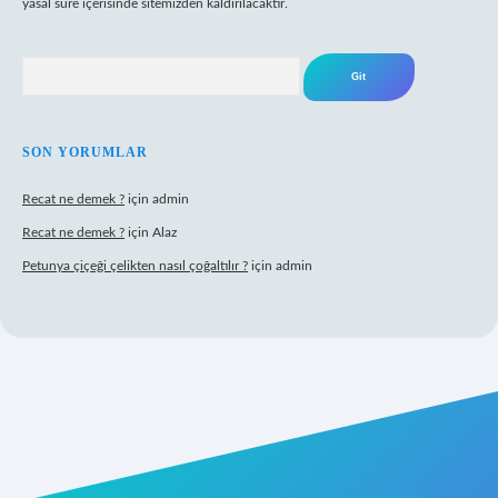
yasal süre içerisinde sitemizden kaldırılacaktır.
Arama
SON YORUMLAR
Recat ne demek ?
için
admin
Recat ne demek ?
için
Alaz
Petunya çiçeği çelikten nasıl çoğaltılır ?
için
admin
t giriş