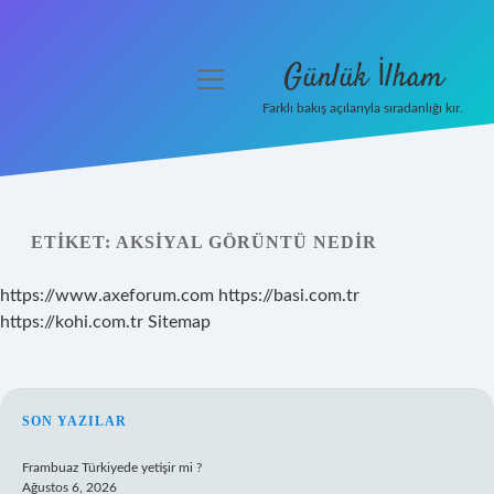
Günlük İlham
menüyü
aç
Farklı bakış açılarıyla sıradanlığı kır.
Anasayfa
Gizlilik Politikası
ETIKET:
AKSIYAL GÖRÜNTÜ NEDIR
Yasal Uyarı
https://www.axeforum.com
https://basi.com.tr
Hakkımızda
https://kohi.com.tr
Sitemap
SIDEBAR
SON YAZILAR
Frambuaz Türkiyede yetişir mi ?
Ağustos 6, 2026