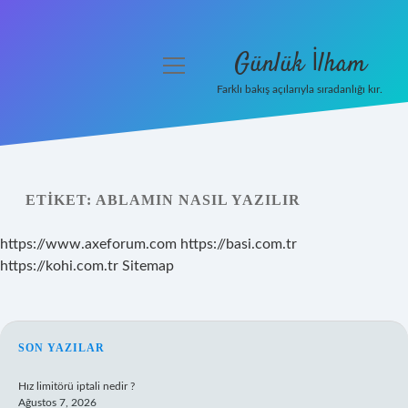
Günlük İlham
menüyü
aç
Farklı bakış açılarıyla sıradanlığı kır.
Anasayfa
Gizlilik Politikası
ETIKET:
ABLAMIN NASIL YAZILIR
Yasal Uyarı
https://www.axeforum.com
https://basi.com.tr
Hakkımızda
https://kohi.com.tr
Sitemap
SIDEBAR
SON YAZILAR
Hız limitörü iptali nedir ?
Ağustos 7, 2026