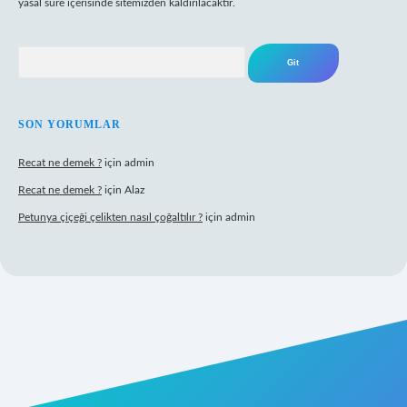
yasal süre içerisinde sitemizden kaldırılacaktır.
Arama
SON YORUMLAR
Recat ne demek ?
için
admin
Recat ne demek ?
için
Alaz
Petunya çiçeği çelikten nasıl çoğaltılır ?
için
admin
ndoperabet giriş