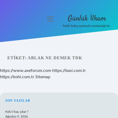
Günlük İlham
menüyü
aç
Farklı bakış açılarıyla sıradanlığı kır.
Anasayfa
Gizlilik Politikası
ETIKET:
ABLAK NE DEMEK TDK
Yasal Uyarı
https://www.axeforum.com
https://basi.com.tr
Hakkımızda
https://kohi.com.tr
Sitemap
SIDEBAR
SON YAZILAR
Kök 0 kaç çıkar ?
Ağustos 9, 2026