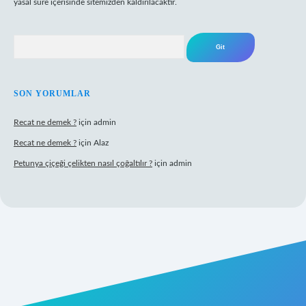
yasal süre içerisinde sitemizden kaldırılacaktır.
Arama
SON YORUMLAR
Recat ne demek ?
için
admin
Recat ne demek ?
için
Alaz
Petunya çiçeği çelikten nasıl çoğaltılır ?
için
admin
abet giriş