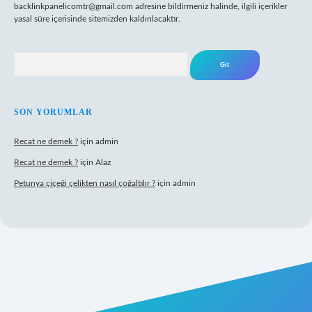
backlinkpanelicomtr@gmail.com
adresine bildirmeniz halinde, ilgili içerikler
yasal süre içerisinde sitemizden kaldırılacaktır.
Arama
SON YORUMLAR
Recat ne demek ?
için
admin
Recat ne demek ?
için
Alaz
Petunya çiçeği çelikten nasıl çoğaltılır ?
için
admin
abet giriş