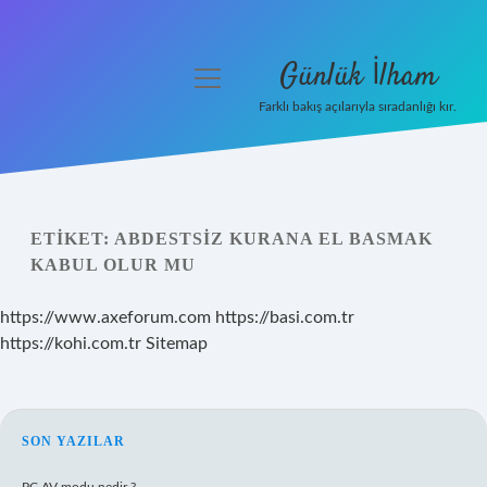
Günlük İlham
menüyü
aç
Farklı bakış açılarıyla sıradanlığı kır.
Anasayfa
Gizlilik Politikası
ETIKET:
ABDESTSIZ KURANA EL BASMAK
Yasal Uyarı
KABUL OLUR MU
Hakkımızda
https://www.axeforum.com
https://basi.com.tr
https://kohi.com.tr
Sitemap
SIDEBAR
SON YAZILAR